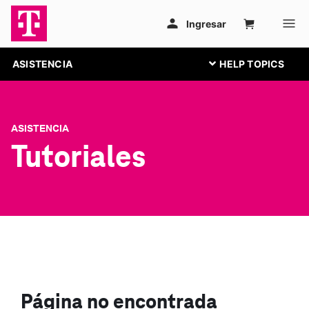
ASISTENCIA
ASISTENCIA
Tutoriales