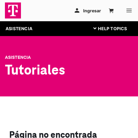
ASISTENCIA
ASISTENCIA
Tutoriales