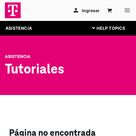
ASISTENCIA
ASISTENCIA
Tutoriales