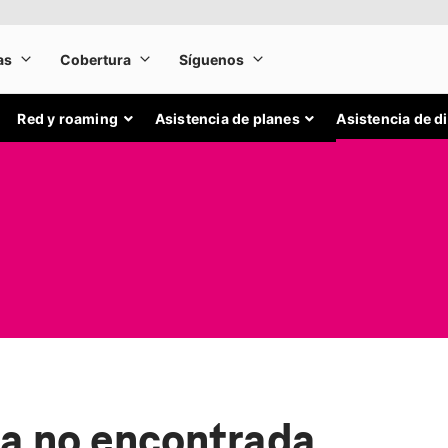
Red y roaming
Asistencia de planes
Asistencia de d