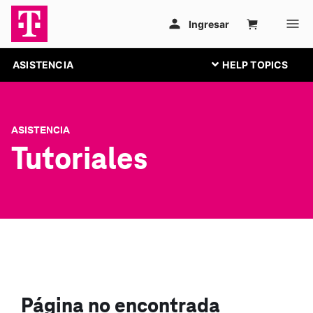
ASISTENCIA
ASISTENCIA
Tutoriales