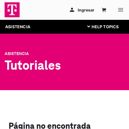
ASISTENCIA
ASISTENCIA
Tutoriales