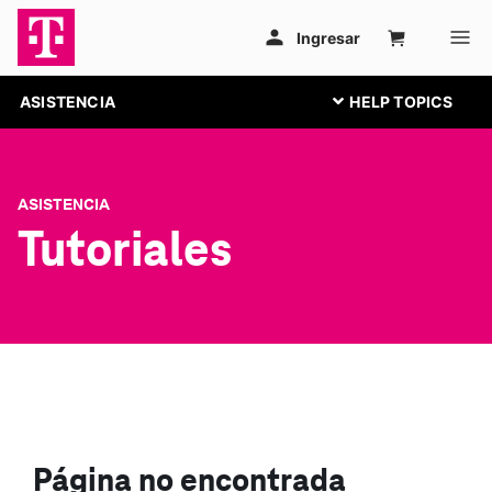
ASISTENCIA
ASISTENCIA
Tutoriales