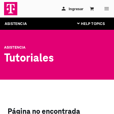
ASISTENCIA
ASISTENCIA
Tutoriales