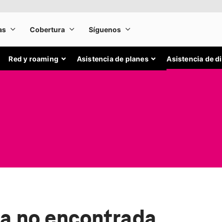
Red y roaming
Asistencia de planes
Asistencia de d