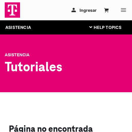
ASISTENCIA
ASISTENCIA
Tutoriales