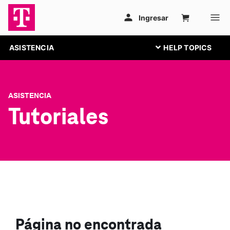
ASISTENCIA
ASISTENCIA
Tutoriales