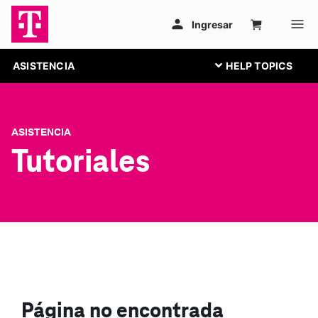
ASISTENCIA
ASISTENCIA
Tutoriales