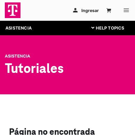
ASISTENCIA
ASISTENCIA
Tutoriales