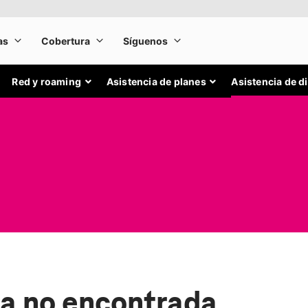
Red y roaming
Asistencia de planes
Asistencia de d