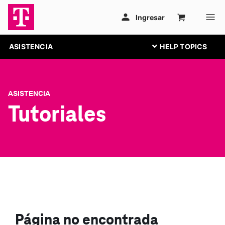
ASISTENCIA
ASISTENCIA
Tutoriales