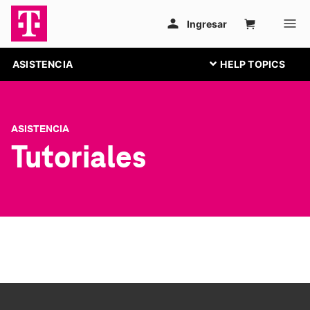
ASISTENCIA
ASISTENCIA
Tutoriales