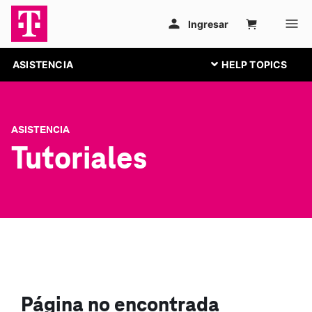
ASISTENCIA
ASISTENCIA
Tutoriales