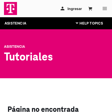
ASISTENCIA
ASISTENCIA
Tutoriales