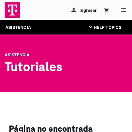
ASISTENCIA
ASISTENCIA
Tutoriales