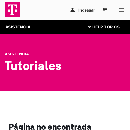
ASISTENCIA
ASISTENCIA
Tutoriales