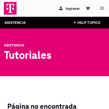
ASISTENCIA
ASISTENCIA
Tutoriales