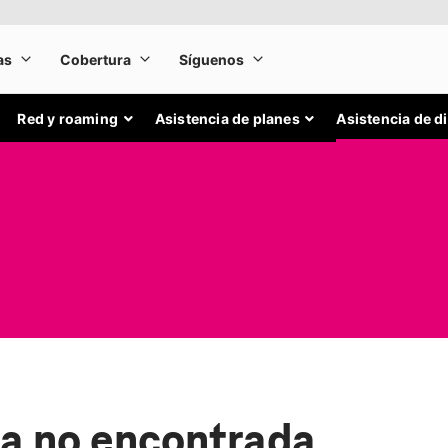
Red y roaming
Asistencia de planes
Asistencia de d