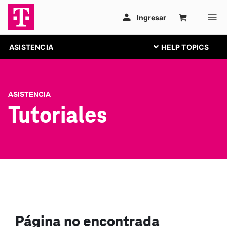
ASISTENCIA
ASISTENCIA
Tutoriales