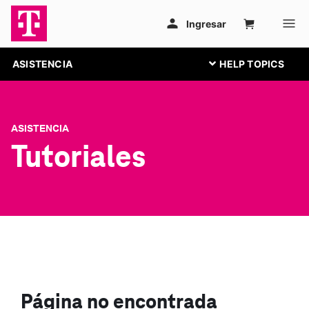
ASISTENCIA
ASISTENCIA
Tutoriales