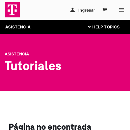
ASISTENCIA
ASISTENCIA
Tutoriales