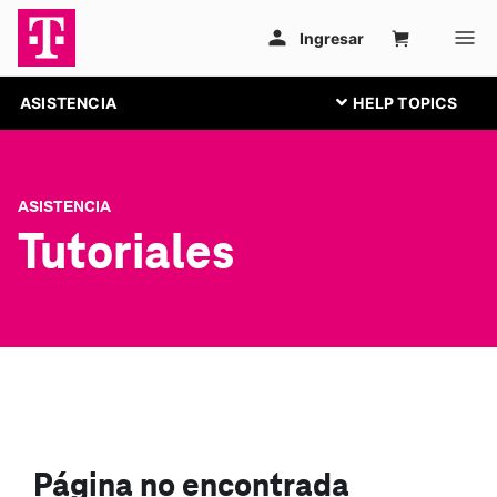
ASISTENCIA
ASISTENCIA
Tutoriales