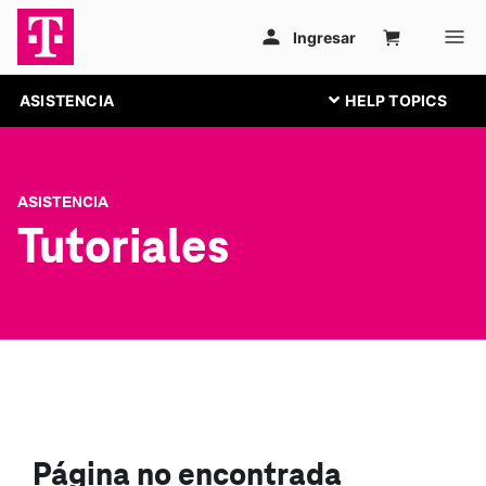
ASISTENCIA
ASISTENCIA
Tutoriales