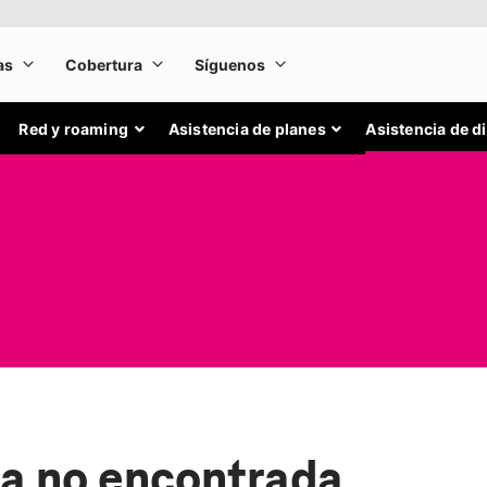
Red y roaming
Asistencia de planes
Asistencia de d