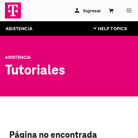
ASISTENCIA
ASISTENCIA
Tutoriales