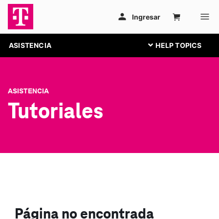
ASISTENCIA
ASISTENCIA
Tutoriales