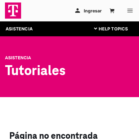
ASISTENCIA
ASISTENCIA
Tutoriales