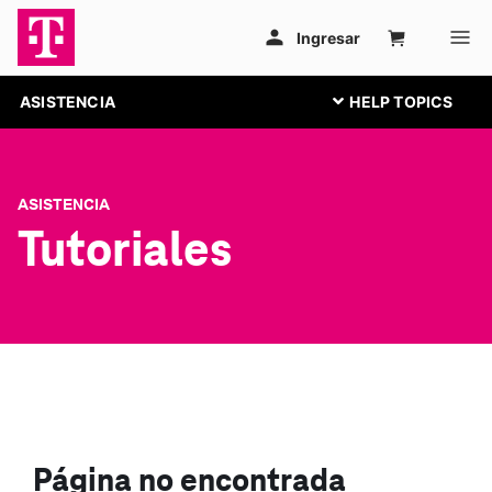
ASISTENCIA
ASISTENCIA
Tutoriales