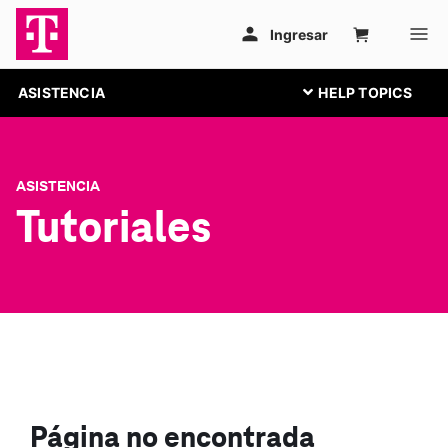
ASISTENCIA
ASISTENCIA
Tutoriales