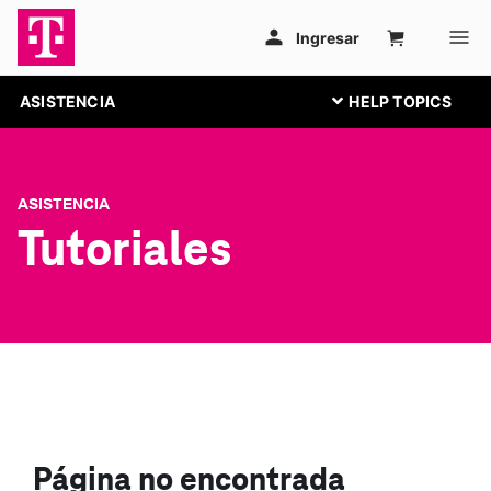
ASISTENCIA
ASISTENCIA
Tutoriales