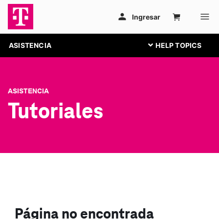
ASISTENCIA
ASISTENCIA
Tutoriales