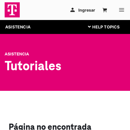
ASISTENCIA
ASISTENCIA
Tutoriales