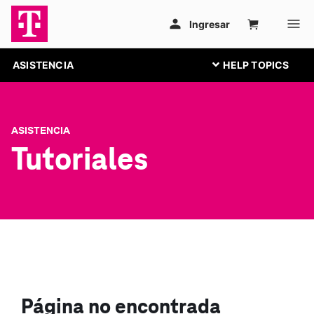
ASISTENCIA
ASISTENCIA
Tutoriales