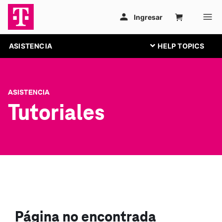
ASISTENCIA
ASISTENCIA
Tutoriales