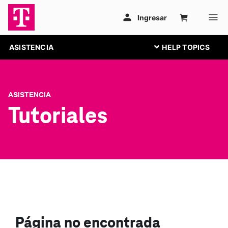
ASISTENCIA
ASISTENCIA
Tutoriales