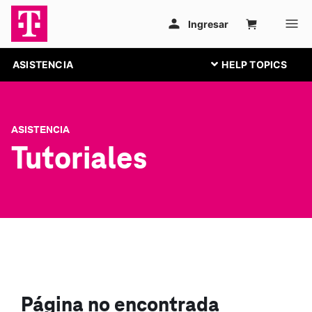
ASISTENCIA
ASISTENCIA
Tutoriales