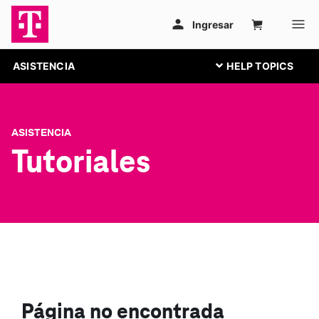
ASISTENCIA
ASISTENCIA
Tutoriales