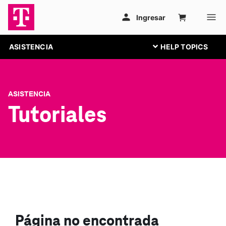
ASISTENCIA
ASISTENCIA
Tutoriales