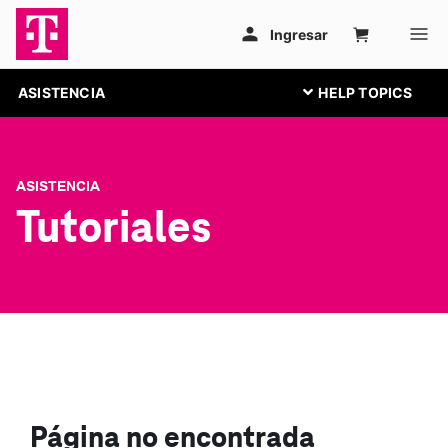
ASISTENCIA
ASISTENCIA
Tutoriales