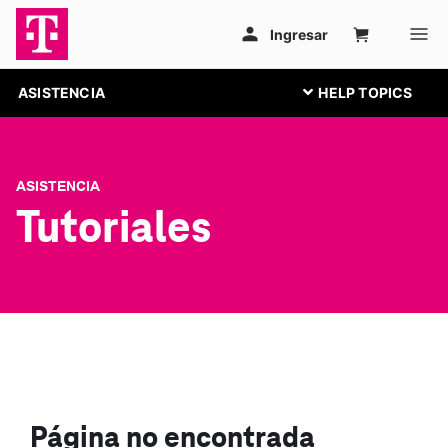
ASISTENCIA
ASISTENCIA
Tutoriales