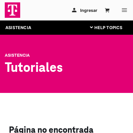
ASISTENCIA
ASISTENCIA
Tutoriales