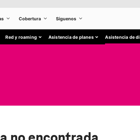
Red y roaming
Asistencia de planes
Asistencia de d