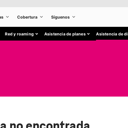
Red y roaming
Asistencia de planes
Asistencia de d