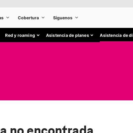
Red y roaming
Asistencia de planes
Asistencia de d