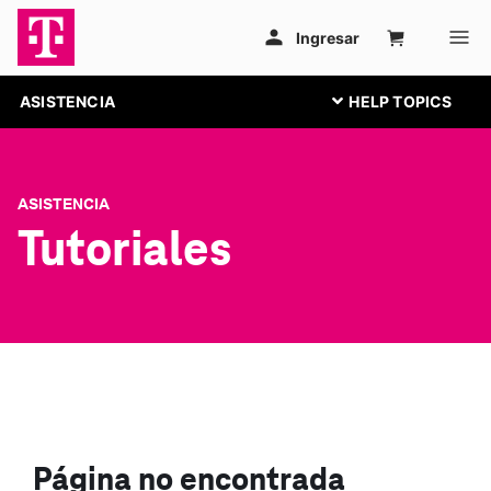
ASISTENCIA
ASISTENCIA
Tutoriales