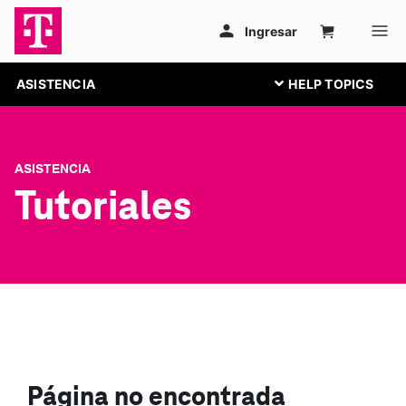
ASISTENCIA
ASISTENCIA
Tutoriales